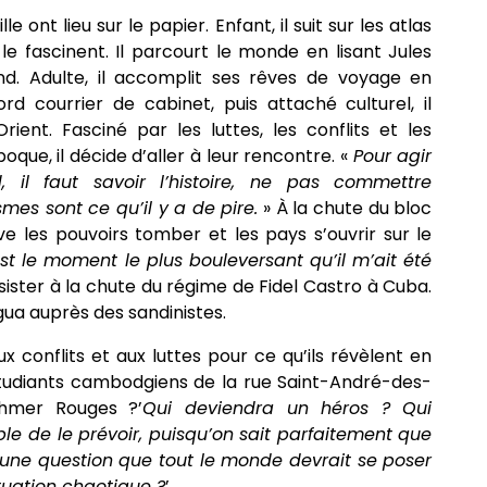
 ont lieu sur le papier. Enfant, il suit sur les atlas
 le fascinent. Il parcourt le monde en lisant Jules
d. Adulte, il accomplit ses rêves de voyage en
ord courrier de cabinet, puis attaché culturel, il
ent. Fasciné par les luttes, les conflits et les
que, il décide d’aller à leur rencontre. «
Pour agir
 il faut savoir l’histoire, ne pas commettre
es sont ce qu’il y a de pire.
» À la chute du bloc
serve les pouvoirs tomber et les pays s’ouvrir sur le
est le moment le plus bouleversant qu’il m’ait été
ssister à la chute du régime de Fidel Castro à Cuba.
gua auprès des sandinistes.
ux conflits et aux luttes pour ce qu’ils révèlent en
udiants cambodgiens de la rue Saint-André-des-
Khmer Rouges ?’
Qui deviendra un héros ? Qui
ble de le prévoir, puisqu’on sait parfaitement que
t une question que tout le monde devrait se poser
tuation chaotique ?
’