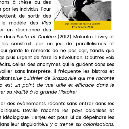
omans à thèse ou des
 par les individus. Pour
rmettent de sortir des
r le modèle des
Vies
trer en résonance des
sin dans
Peste et Choléra
(2012) Malcolm Lowry et
 les construit par un jeu de parallélismes et
ui qui garde le remords de ne pas agir, tandis que
ge plus urgent de faire la Révolution. D’autres voix
écits, celles des anonymes qui le guident dans ses
iller sans interprète, il fréquente les bistros et
itants.’
Le cuisinier de Brazzaville qui me raconte
 est un point de vue utile et efficace dans le
er sa réalité à la grande Histoire
.’
ter des évènements récents sans entrer dans les
litiques. Deville raconte les pays colonisés et
s idéologique. L’enjeu est pour lui de dépeindre les
ans leur singularité.’
Il y a trente-six colonisations,