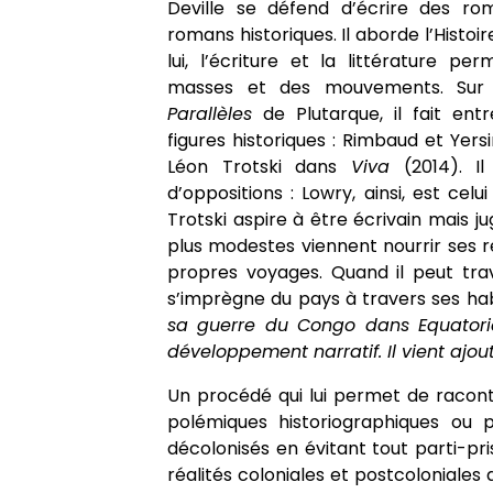
Deville se défend d’écrire des r
romans historiques. Il aborde l’Histoire
lui, l’écriture et la littérature pe
masses et des mouvements. Su
Parallèles
de Plutarque, il fait en
figures historiques : Rimbaud et Yer
Léon Trotski dans
Viva
(2014). Il
d’oppositions : Lowry, ainsi, est cel
Trotski aspire à être écrivain mais ju
plus modestes viennent nourrir ses r
propres voyages. Quand il peut trava
s’imprègne du pays à travers ses hab
sa guerre du Congo dans Equatoria
développement narratif. Il vient ajout
Un procédé qui lui permet de racon
polémiques historiographiques ou po
décolonisés en évitant tout parti-pri
réalités coloniales et postcoloniales d