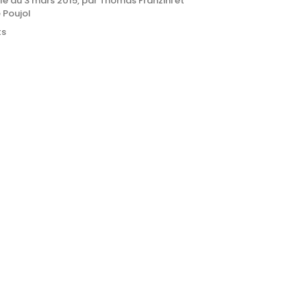
lle du 3 mars 2015, par Thomas Franzini et
e Poujol
ts