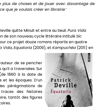
 plus de choses et de jouer avec davantage de
ce que je voulais créer en librairie
.’
ville quitte Minuit et entre au Seuil.
Pura Vida
 de son nouveau cycle littéraire intitulé
Sic
 pour ce projet douze romans répartis en quatre
a Vida
,
Equatoria
(2009), et
Kampuchéa
(2011) en
’auteur de se pencher
 qu’il a traversées. Sur
(de 1860 à la date de
res et les époques. D’un
les pérégrinations de
 traces des histoires
oire, tantôt des figures
toires.