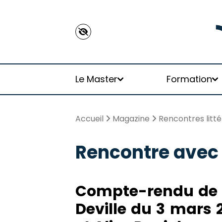
Panneau de gestion des cookies
Le Master
Formation
Accueil
Magazine
Rencontres litté
Rencontre avec 
Présentation
Brochure
Équipe enseignante
Publications diplômé·es
Radio Brouhaha
Nos Diplomé.e.s
Compte-rendu de l
Juré·es
Tutorat
Rencontres littéraires
Deville du 3 mars 