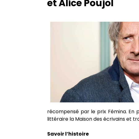
et Alice Poujol
Admissions
Ecrivains en résidence
Partenariats
Emérites
Les médias en parlent
récompensé par le prix Fémina. En par
littéraire la Maison des écrivains et 
Savoir l’histoire