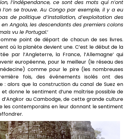
ation, l’indépendance, ce sont des mots qui n’ont
 l’on se trouve. Au Congo par exemple, il y a eu
as de politique d’installation, d’exploitation des
re, en Angola, les descendants des premiers colons
mais vu le Portugal.
’
0 comme point de départ de chacun de ses livres.
t où la planète devient une. C’est le début de la
rtée par l’Angleterre, la France, l’Allemagne’ qui
evenir européenne, pour le meilleur (le réseau des
la médecine) comme pour le pire (les nombreuses
remière fois, des événements isolés ont des
e : alors que la construction du canal de Suez en
ie et donne le sentiment d’une maîtrise possible de
s d’Angkor au Cambodge, de cette grande culture
ine les contemporains en leur donnant le sentiment
effondrer.