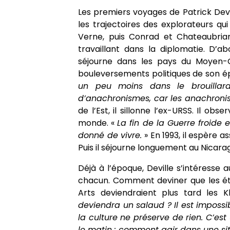
Les premiers voyages de Patrick Deville
les trajectoires des explorateurs qui
Verne, puis Conrad et Chateaubrian
travaillant dans la diplomatie. D’ab
séjourne dans les pays du Moyen-Ori
bouleversements politiques de son épo
un peu moins dans le brouillard,
d’anachronismes, car les anachronism
de l’Est, il sillonne l’ex-URSS. Il ob
monde. «
La fin de la Guerre froide 
donné de vivre.
» En 1993, il espère a
Puis il séjourne longuement au Nicara
Déjà à l’époque, Deville s’intéresse a
chacun. Comment deviner que les ét
Arts deviendraient plus tard les 
deviendra un salaud ? Il est impossi
la culture ne préserve de rien. C’es
le matin : comment agir dans une si