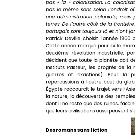
pas « la » colonisation. La colonis
pas le même sens selon l’endroit où
une administration coloniale, mais p
terres. De l’autre côté de la frontiè
portugais sont toujours là et n’ont ja
Patrick Deville choisit l’année 186
Cette année marque pour lui le momen
deuxième révolution industrielle, po
décident que toute la planète doit d
Instituts Pasteur, les progrès de 
guerres et exactions). Pour la p
répercussions à l’autre bout du glob
Égypte raccourcit le trajet vers l’As
la nature, la découverte des temple
dont il ne reste que des ruines, fasc
que leurs civilisations aussi peuvent s’
Des romans sans fiction