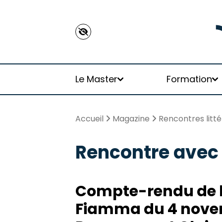
Panneau de gestion des cookies
Le Master
Formation
Accueil
Magazine
Rencontres litté
Rencontre avec
Présentation
Brochure
Équipe enseignante
Publications diplômé·es
Radio Brouhaha
Nos Diplomé.e.s
Compte-rendu de l
Juré·es
Tutorat
Rencontres littéraires
Fiamma du 4 novem