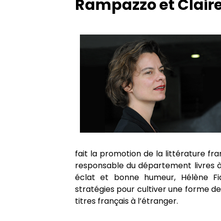
Rampazzo et Claire
Admissions
Ecrivains en résidence
Partenariats
Emérites
Les médias en parlent
fait la promotion de la littérature fr
responsable du département livres à
éclat et bonne humeur, Hélène Fi
stratégies pour cultiver une forme de 
titres français à l’étranger.