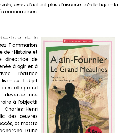
e, avec d’autant plus d’aisance qu’elle figure la
tés économiques.
irectrice de la
chez Flammarion,
e de l’Histoire et
ue directrice de
enée à agir et à
vec l’éditrice
ivre, sur l’objet
tions, elle prend
t devenue une
aire à l’objectif
 Charles-Henri
lic des œuvres
d’accès, et mettre
 recherche. D’une