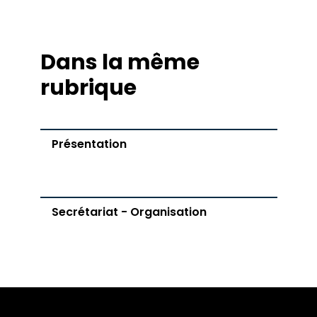
Radio Brouhaha
Rencontres littéraires
Diplômé·es
Dans la même
Nos Diplomé.e.s
rubrique
Présentation
Secrétariat - Organisation